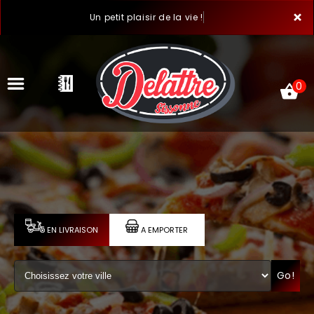
×
Un petit plaisir de la vie !
0
ACCUEIL
LA CARTE
VOTRE COMPTE
EN LIVRAISON
A EMPORTER
NOTRE RESTAURANT
Go!
VOS AVIS
MENTIONS LÉGALES