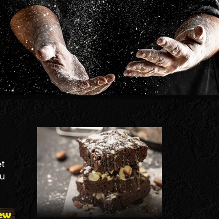
UNE RECETTE FOND
UN GOÛT EXQUIS
À DÉGUSTER !
et
ou