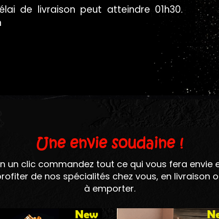
ai de livraison peut atteindre 01h30.
n
EZ NOS
S PIZZAS !
Une envie soudaine !
GOURMANDS ET
AUTHENTIQUES !
n un clic commandez tout ce qui vous fera envie 
rofiter de nos spécialités chez vous, en livraison 
à emporter.