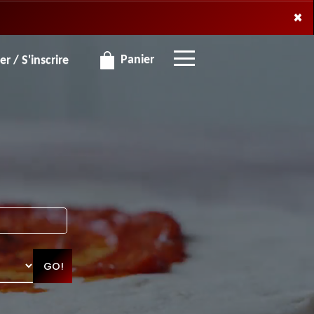
×
×
Panier
r / S'inscrire
GO!