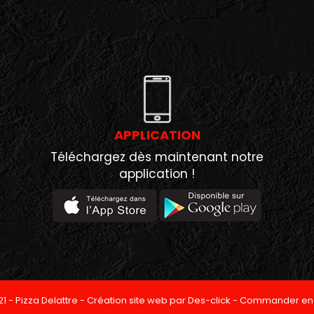
APPLICATION
Téléchargez dès maintenant notre
application !
21 -
Pizza Delattre
- Création site web par
Des-click
-
Commander en 