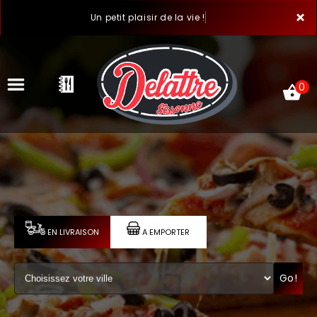
×
Un petit plaisir de la vie !
0
ACCUEIL
LA CARTE
VOTRE COMPTE
EN LIVRAISON
A EMPORTER
NOTRE RESTAURANT
Go!
VOS AVIS
MENTIONS LÉGALES