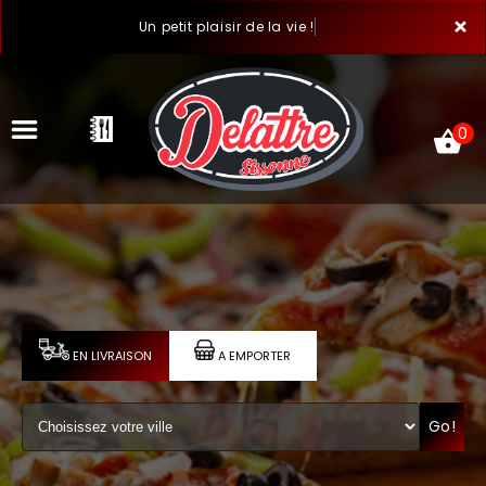
×
Un petit plaisir de la vie !
0
ACCUEIL
LA CARTE
VOTRE COMPTE
EN LIVRAISON
A EMPORTER
NOTRE RESTAURANT
Go!
VOS AVIS
MENTIONS LÉGALES