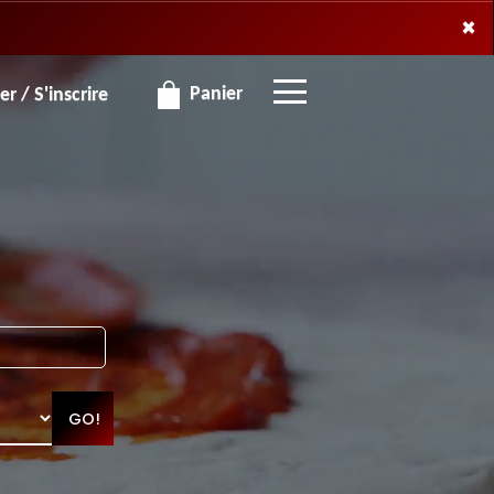
×
×
Panier
r / S'inscrire
GO!