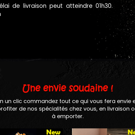
ai de livraison peut atteindre 01h30.
n
EZ NOS
S PIZZAS !
Une envie soudaine !
GOURMANDS ET
AUTHENTIQUES !
n un clic commandez tout ce qui vous fera envie 
rofiter de nos spécialités chez vous, en livraison 
à emporter.