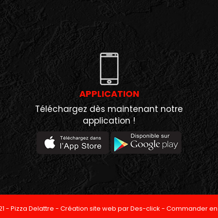
APPLICATION
Téléchargez dès maintenant notre
application !
21 -
Pizza Delattre
- Création site web par
Des-click
-
Commander en 