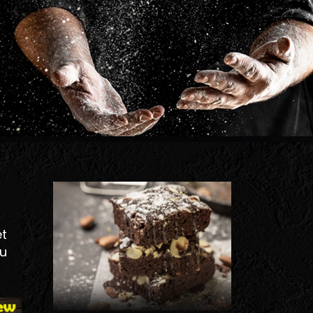
UNE RECETTE FOND
UN GOÛT EXQUIS
À DÉGUSTER !
et
ou