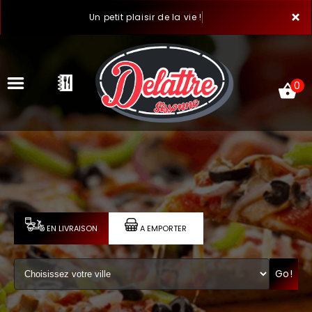
×
Un petit plaisir de la vie !
0
ACCUEIL
LA CARTE
VOTRE COMPTE
EN LIVRAISON
A EMPORTER
NOTRE RESTAURANT
Go!
VOS AVIS
MENTIONS LÉGALES