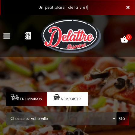
×
Un petit plaisir de la vie !
0
ACCUEIL
LA CARTE
VOTRE COMPTE
EN LIVRAISON
A EMPORTER
NOTRE RESTAURANT
Go!
VOS AVIS
MENTIONS LÉGALES