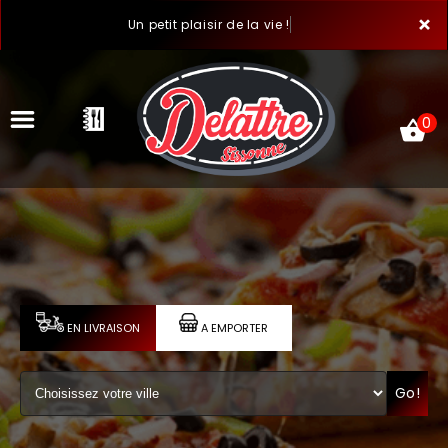
×
Un petit plaisir de la vie !
0
ACCUEIL
LA CARTE
VOTRE COMPTE
EN LIVRAISON
A EMPORTER
NOTRE RESTAURANT
Go!
VOS AVIS
MENTIONS LÉGALES