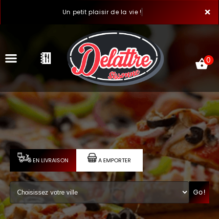
×
Un petit plaisir de la vie !
0
ACCUEIL
LA CARTE
VOTRE COMPTE
EN LIVRAISON
A EMPORTER
NOTRE RESTAURANT
Go!
VOS AVIS
MENTIONS LÉGALES