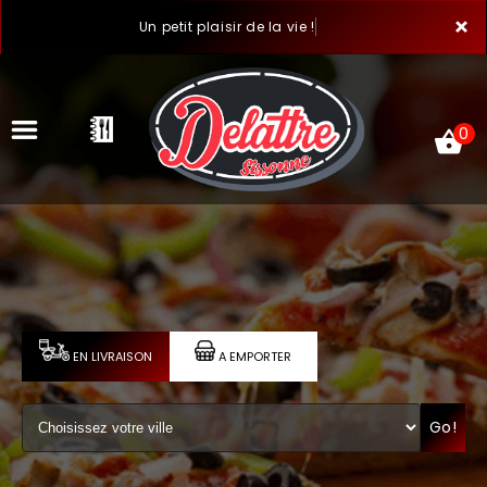
×
Un petit plaisir de la vie !
0
ACCUEIL
LA CARTE
VOTRE COMPTE
EN LIVRAISON
A EMPORTER
NOTRE RESTAURANT
Go!
VOS AVIS
MENTIONS LÉGALES