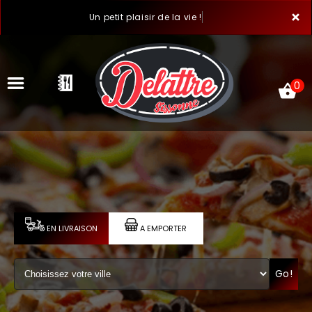
×
Un petit plaisir de la vie !
0
ACCUEIL
LA CARTE
VOTRE COMPTE
EN LIVRAISON
A EMPORTER
NOTRE RESTAURANT
Go!
VOS AVIS
MENTIONS LÉGALES